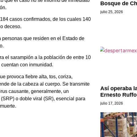
có que el caso no se informó de inmediato
Bosque de Ch
ón.
julio 25, 2026
ma 184 casos confirmados, de los cuales 140
lo deceso.
a personas que residen en el Estado de
o.
ra el sarampión a la población de entre 10
s cuentan con inmunidad.
 provoca fiebre alta, tos, coriza,
iende de la cabeza al cuerpo. Se transmite
Así operaba l
 virus causante, generalmente, un
Ernesto Ruffo
 (SRP) o doble viral (SR), esencial para
julio 17, 2026
 muerte.