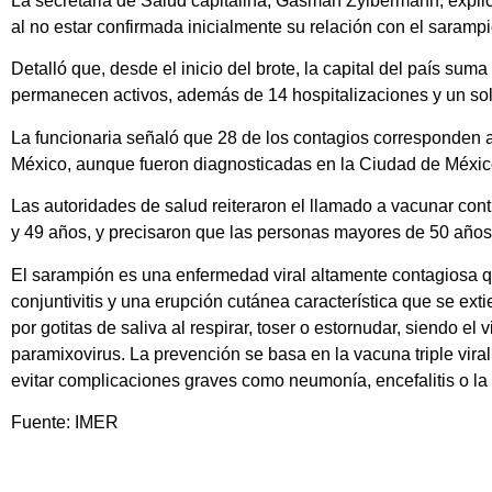
La secretaria de Salud capitalina, Gasman Zylbermann, expli
al no estar confirmada inicialmente su relación con el sarampi
Detalló que, desde el inicio del brote, la capital del país su
permanecen activos, además de 14 hospitalizaciones y un so
La funcionaria señaló que 28 de los contagios corresponden 
México, aunque fueron diagnosticadas en la Ciudad de Méxic
Las autoridades de salud reiteraron el llamado a vacunar cont
y 49 años, y precisaron que las personas mayores de 50 año
El sarampión es una enfermedad viral altamente contagiosa que
conjuntivitis y una erupción cutánea característica que se ext
por gotitas de saliva al respirar, toser o estornudar, siendo el
paramixovirus. La prevención se basa en la vacuna triple viral
evitar complicaciones graves como neumonía, encefalitis o la
Fuente: IMER