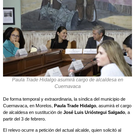
Paula Trade Hidalgo asumirá cargo de alcaldesa en
Cuernavaca
De forma temporal y extraordinaria, la síndica del municipio de
Cuernavaca, en Morelos,
Paula Trade Hidalgo
, asumirá el cargo
de alcaldesa en sustitución de
José Luis Urióstegui Salgado
, a
partir del 3 de febrero.
El relevo ocurre a petición del actual alcalde, quien solicitó al
cabildo municipal
una licencia de dos semanas para ausentarse
de su cargo y atender asuntos personales, así como tomarse