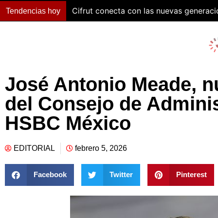
Cifrut conecta con las nuevas generac
Tendencias hoy
José Antonio Meade, n
del Consejo de Adminis
HSBC México
EDITORIAL
febrero 5, 2026
Facebook
Twitter
Pinterest