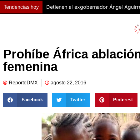
Detienen al exgobernador Ángel Aguirr
Tendencias hoy
Prohíbe África ablación
femenina
ReporteDMX
agosto 22, 2016
Facebook
Twitter
Pinterest