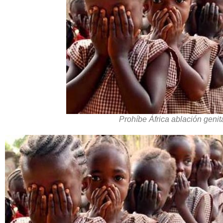
Prohíbe África ablación genit