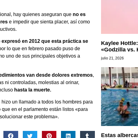
icional, hay quienes aseguran que
no es
eres
e impedir que sienta placer, así como
uctivos.
 expresó en 2012 que esta práctica se
Kaylee Hottle:
 por lo que en febrero pasado puso de
«Godzilla vs.
mo uno de sus principales objetivos a
julio 21, 2026
edimientos van desde dolores extremos
,
ni controladas, molestias al orinar,
incluso
hasta la muerte.
 hizo un llamado a todos los hombres para
ó que en el parlamento están listos «para
a solucionar este problema».
Estas alberc