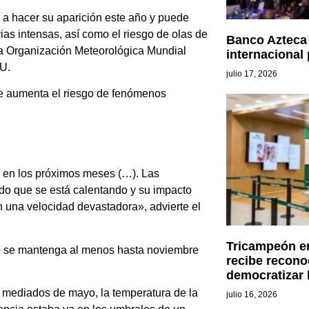
 a hacer su aparición este año y puede
vias intensas, así como el riesgo de olas de
Banco Azteca 
 la Organización Meteorológica Mundial
internacional
U.
julio 17, 2026
que aumenta el riesgo de fenómenos
as en los próximos meses (…). Las
do que se está calentando y su impacto
n una velocidad devastadora», advierte el
Tricampeón en
io se mantenga al menos hasta noviembre
recibe recono
democratizar 
 y mediados de mayo, la temperatura de la
julio 16, 2026