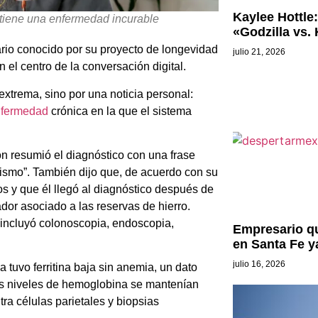
Kaylee Hottle:
 tiene una enfermedad incurable
«Godzilla vs.
ario conocido por su proyecto de longevidad
julio 21, 2026
n el centro de la conversación digital.
xtrema, sino por una noticia personal:
fermedad
crónica en la que el sistema
n resumió el diagnóstico con una frase
ismo”. También dijo que, de acuerdo con su
s y que él llegó al diagnóstico después de
cador asociado a las reservas de hierro.
 incluyó colonoscopia, endoscopia,
Empresario qu
en Santa Fe y
julio 16, 2026
tuvo ferritina baja sin anemia, un dato
sus niveles de hemoglobina se mantenían
ra células parietales y biopsias