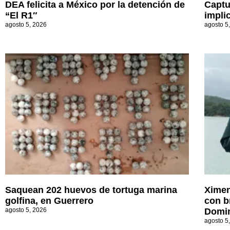
DEA felicita a México por la detención de
Captu
“El R1″
impli
agosto 5, 2026
agosto 5
Saquean 202 huevos de tortuga marina
Ximen
golfina, en Guerrero
con b
agosto 5, 2026
Domi
agosto 5