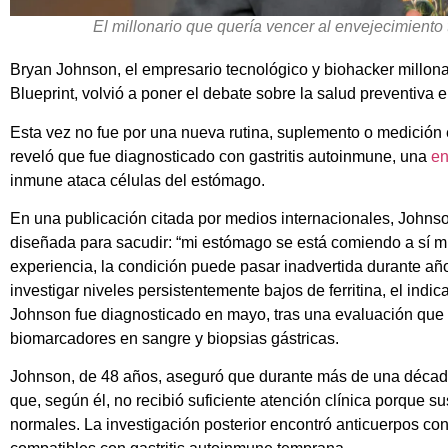
El millonario que quería vencer al envejecimiento
Bryan Johnson, el empresario tecnológico y biohacker millon
Blueprint, volvió a poner el debate sobre la salud preventiva e
Esta vez no fue por una nueva rutina, suplemento o medición e
reveló que fue diagnosticado con gastritis autoinmune, una
en
inmune ataca células del estómago.
En una publicación citada por medios internacionales, Johnso
diseñada para sacudir: “mi estómago se está comiendo a sí m
experiencia, la condición puede pasar inadvertida durante año
investigar niveles persistentemente bajos de ferritina, el indi
Johnson fue diagnosticado en mayo, tras una evaluación que
biomarcadores en sangre y biopsias gástricas.
Johnson, de 48 años, aseguró que durante más de una década 
que, según él, no recibió suficiente atención clínica porque 
normales. La investigación posterior encontró anticuerpos cont