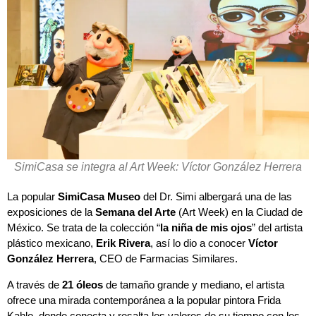
SimiCasa se integra al Art Week: Víctor González Herrera
La popular
SimiCasa Museo
del Dr. Simi albergará una de las
exposiciones de la
Semana del Arte
(Art Week) en la Ciudad de
México. Se trata de la colección “
la niña de mis ojos
” del artista
plástico mexicano,
Erik Rivera
, así lo dio a conocer
Víctor
González Herrera
, CEO de Farmacias Similares.
A través de
21 óleos
de tamaño grande y mediano, el artista
ofrece una mirada contemporánea a la popular pintora Frida
Kahlo, donde conecta y resalta los valores de su tiempo con los