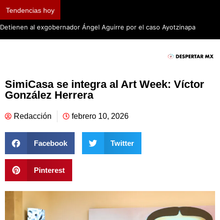
Tendencias hoy
Detienen al exgobernador Ángel Aguirre por el caso Ayotzinapa
SimiCasa se integra al Art Week: Víctor
González Herrera
Redacción
febrero 10, 2026
Facebook
Twitter
Pinterest