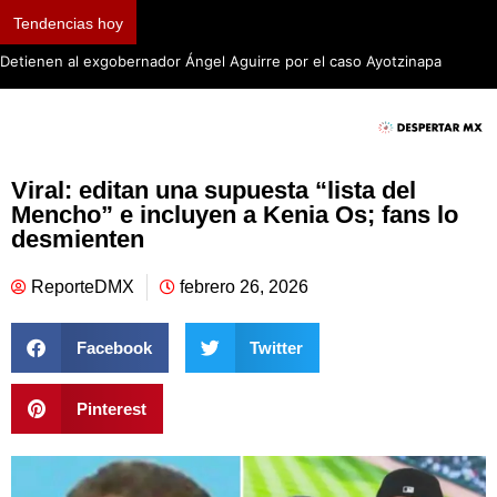
Tendencias hoy
Detienen al exgobernador Ángel Aguirre por el caso Ayotzinapa
Viral: editan una supuesta “lista del
Mencho” e incluyen a Kenia Os; fans lo
desmienten
ReporteDMX
febrero 26, 2026
Facebook
Twitter
Pinterest