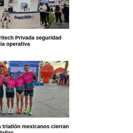
itech Privada seguridad
ia operativa
a triatlón mexicanos cierran
allas