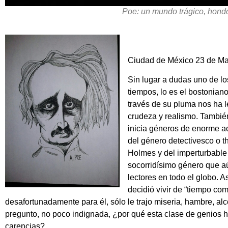
Poe: un mundo trágico, hond
Ciudad de México 23 de M
Sin lugar a dudas uno de lo
tiempos, lo es el bostonian
través de su pluma nos ha l
crudeza y realismo. También 
inicia géneros de enorme ac
del género detectivesco o th
Holmes y del imperturbable 
socorridísimo género que aú
lectores en todo el globo. A
decidió vivir de “tiempo com
desafortunadamente para él, sólo le trajo miseria, hambre, a
pregunto, no poco indignada, ¿por qué esta clase de genios ha
carencias?