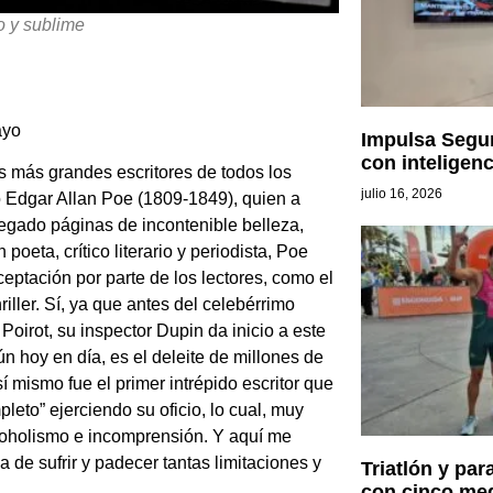
o y sublime
ayo
Impulsa Segur
con inteligenc
s más grandes escritores de todos los
julio 16, 2026
o Edgar Allan Poe (1809-1849), quien a
egado páginas de incontenible belleza,
poeta, crítico literario y periodista, Poe
eptación por parte de los lectores, como el
riller. Sí, ya que antes del celebérrimo
Poirot, su inspector Dupin da inicio a este
n hoy en día, es el deleite de millones de
sí mismo fue el primer intrépido escritor que
pleto” ejerciendo su oficio, lo cual, muy
lcoholismo e incomprensión. Y aquí me
 de sufrir y padecer tantas limitaciones y
Triatlón y par
con cinco med