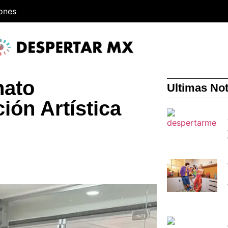
iones
nato
Ultimas Not
ón Artística