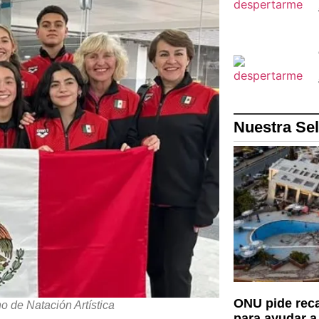
Nuestra Se
ONU pide rec
de Natación Artística
para ayudar a