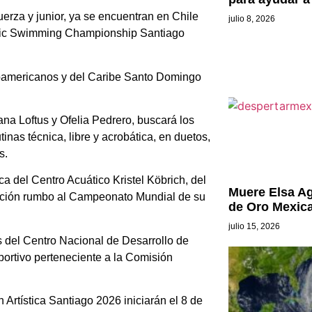
uerza y junior, ya se encuentran en Chile
julio 8, 2026
tistic Swimming Championship Santiago
roamericanos y del Caribe Santo Domingo
ana Loftus y Ofelia Pedrero, buscará los
nas técnica, libre y acrobática, en duetos,
s.
rca del Centro Acuático Kristel Köbrich, del
Muere Elsa Agu
ración rumbo al Campeonato Mundial de su
de Oro Mexic
julio 15, 2026
s del Centro Nacional de Desarrollo de
ortivo perteneciente a la Comisión
rtística Santiago 2026 iniciarán el 8 de