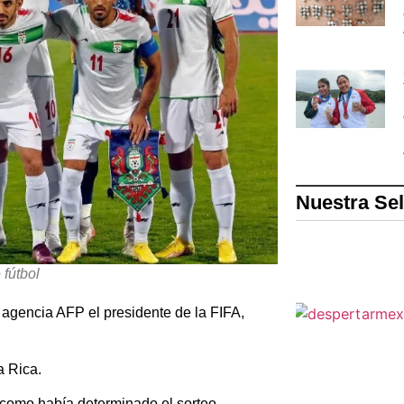
Nuestra Se
 fútbol
 agencia AFP el presidente de la FIFA,
a Rica.
 como había determinado el sorteo