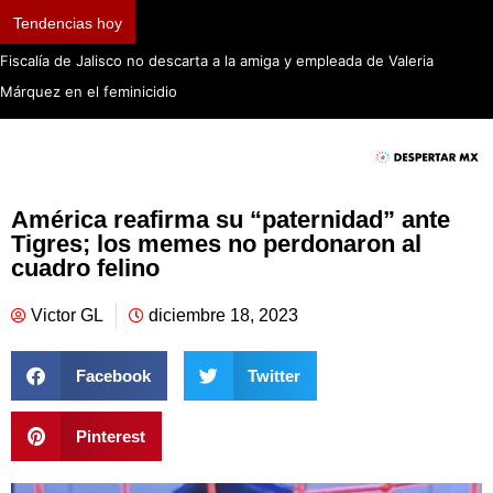
Tendencias hoy
Casos de ciclosporiasis no representan un brote: Secretaría de Sal
América reafirma su “paternidad” ante
Tigres; los memes no perdonaron al
cuadro felino
Victor GL
diciembre 18, 2023
Facebook
Twitter
Pinterest