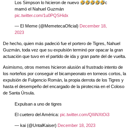
mamó el Nahuel Guzmán
pic.twitter.com/1u0PQSHidx
— El Meme (@MemetecaOficial)
December 18,
2023
De hecho, quien más padeció fue el portero de Tigres, Nahuel
Guzmán, toda vez que su expulsión terminó por opacar la gran
actuación que tuvo en el partido de ida y gran parte del de vuelta.
Asimismo, otros memes hicieron alusión al frustrado intento de
los norteños por conseguir el bicampeonato en torneos cortos, la
expulsión de Fulgencio Román, la propia derrota de los Tigres y
hasta el desempeño del encargado de la pirotecnia en el Coloso
de Santa Úrsula.
Expulsan a uno de tigres
El cuetero del América:
pic.twitter.com/QIIiNXtOi3
— kai (@UntalKaiser)
December 18, 2023
No obstante, para aquellos que no lo tienen presente, esta no fue