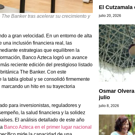
El Cutzamala 
julio 20, 2026
 The Banker tras acelerar su crecimiento y
ndo a gran velocidad. En un entorno de alta
 una inclusión financiera real, las
ediante estrategias que equilibren la
nsformación, Banco Azteca logró un avance
 más reciente edición del prestigioso listado
 británica The Banker. Con este
 la tabla global y se consolidó firmemente
 marcando un hito en su trayectoria
Osmar Olvera 
julio
ado para inversionistas, reguladores y
julio 8, 2026
empeño, la salud financiera y la solidez
aíses. El análisis detallado de este año
 a
Banco Azteca en el primer lugar nacional
specífico mide la capacidad de una