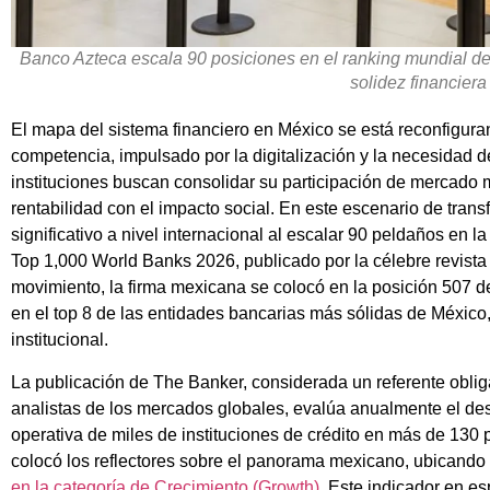
Banco Azteca escala 90 posiciones en el ranking mundial de
solidez financiera
El mapa del sistema financiero en México se está reconfigura
competencia, impulsado por la digitalización y la necesidad de
instituciones buscan consolidar su participación de mercado m
rentabilidad con el impacto social. En este escenario de tra
significativo a nivel internacional al escalar 90 peldaños en la
Top 1,000 World Banks 2026, publicado por la célebre revista
movimiento, la firma mexicana se colocó en la posición 507 de
en el top 8 de las entidades bancarias más sólidas de México,
institucional.
La publicación de The Banker, considerada un referente oblig
analistas de los mercados globales, evalúa anualmente el des
operativa de miles de instituciones de crédito en más de 130 p
colocó los reflectores sobre el panorama mexicano, ubicando
en la categoría de Crecimiento (Growth)
. Este indicador en e