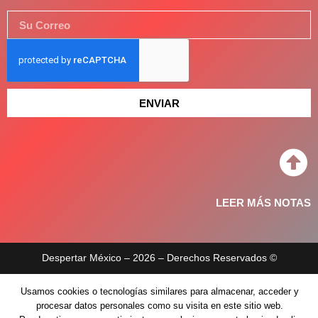
ENVIAR
LEER MÁS NOTAS
Despertar México – 2026 – Derechos Reservados ©
Aviso de privacidad
Usamos cookies o tecnologías similares para almacenar, acceder y
procesar datos personales como su visita en este sitio web.
Políticas de privacidad