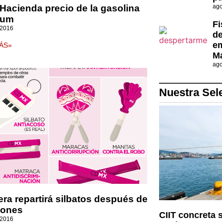
Hacienda precio de la gasolina
ago
ium
Fi
 2016
de
em
ÁS»
Má
ago
Nuestra Sel
ra repartirá silbatos después de
iones
CIIT concreta 
 2016