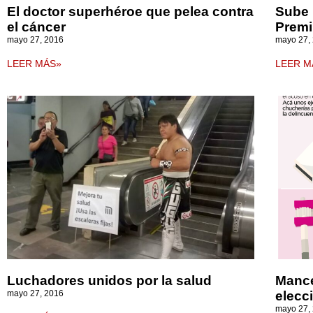
El doctor superhéroe que pelea contra
Sube 
el cáncer
Prem
mayo 27, 2016
mayo 27,
LEER MÁS»
LEER M
Luchadores unidos por la salud
Mance
mayo 27, 2016
elecc
mayo 27,