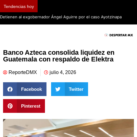
Tendencias hoy
Detienen al exgobernador Ángel Aguirre por el caso Ayotzinapa
Banco Azteca consolida liquidez en
Guatemala con respaldo de Elektra
ReporteDMX
julio 4, 2026
Facebook
Twitter
Pinterest