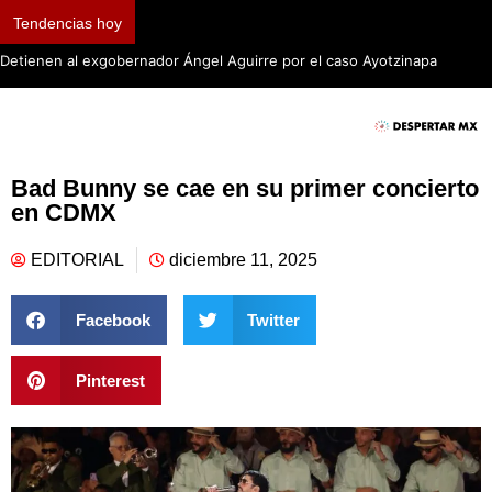
Tendencias hoy
Detienen al exgobernador Ángel Aguirre por el caso Ayotzinapa
Bad Bunny se cae en su primer concierto
en CDMX
EDITORIAL
diciembre 11, 2025
Facebook
Twitter
Pinterest