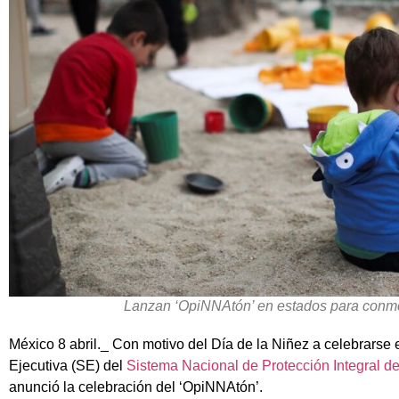
Lanzan ‘OpiNNAtón’ en estados para conme
México 8 abril._ Con motivo del Día de la Niñez a celebrarse e
Ejecutiva (SE) del
Sistema Nacional de Protección Integral d
anunció la celebración del ‘OpiNNAtón’.