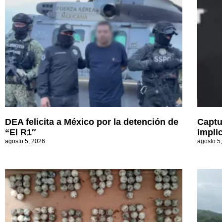
DEA felicita a México por la detención de
Captu
“El R1″
impli
agosto 5, 2026
agosto 5