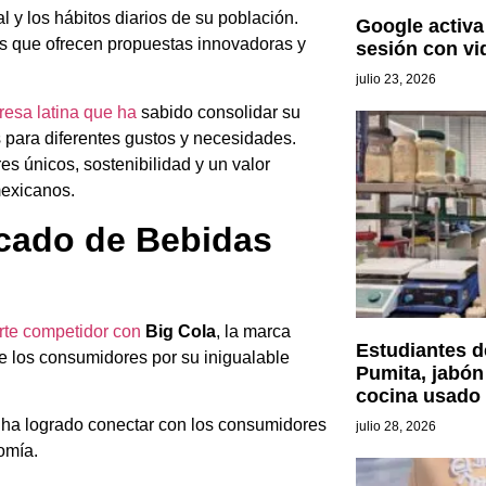
l y los hábitos diarios de su población.
Google activa 
as que ofrecen propuestas innovadoras y
sesión con vi
julio 23, 2026
esa latina que ha
sabido consolidar su
s para diferentes gustos y necesidades.
es únicos, sostenibilidad y un valor
mexicanos.
rcado de Bebidas
rte competidor con
Big Cola
, la marca
Estudiantes d
e los consumidores por su inigualable
Pumita, jabón
cocina usado
n ha logrado conectar con los consumidores
julio 28, 2026
omía.