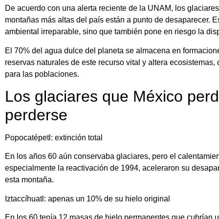
De acuerdo con una alerta reciente de la UNAM, los glaciare
montañas más altas del país están a punto de desaparecer. E
ambiental irreparable, sino que también pone en riesgo la dis
El 70% del agua dulce del planeta se almacena en formacione
reservas naturales de este recurso vital y altera ecosistemas,
para las poblaciones.
Los glaciares que México perd
perderse
Popocatépetl: extinción total
En los años 60 aún conservaba glaciares, pero el calentamient
especialmente la reactivación de 1994, aceleraron su desapa
esta montaña.
Iztaccíhuatl: apenas un 10% de su hielo original
En los 60 tenía 12 masas de hielo permanentes que cubrían 