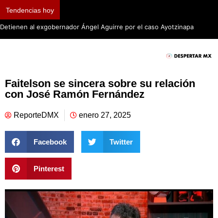
Tendencias hoy
Detienen al exgobernador Ángel Aguirre por el caso Ayotzinapa
Faitelson se sincera sobre su relación
con José Ramón Fernández
ReporteDMX
enero 27, 2025
Facebook
Twitter
Pinterest