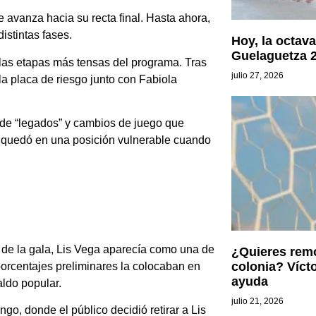
 avanza hacia su recta final. Hasta ahora,
istintas fases.
Hoy, la octava
Guelaguetza 
 las etapas más tensas del programa. Tras
julio 27, 2026
a placa de riesgo junto con Fabiola
 de “legados” y cambios de juego que
a quedó en una posición vulnerable cuando
n de la gala, Lis Vega aparecía como una de
¿Quieres remo
colonia? Víct
orcentajes preliminares la colocaban en
ayuda
aldo popular.
julio 21, 2026
ngo, donde el público decidió retirar a Lis