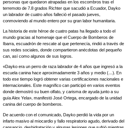
personas que quedaron atrapadas en los escombros tras el
terremoto de 7.8 grados Richter que sacudió a Ecuador, Dayko
un labrador de cuatro años falleció el pasado jueves,
conmoviendo al mundo entero por su gran labor humanitaria.
La historia de este héroe de cuatro patas ha llegado a todo el
mundo gracias al homenaje que el Cuerpo de Bomberos de
Ibarra, escuadrón de rescate al que pertenecía, rindió a través de
sus redes sociales, donde compartieron anécdotas del pequeño
can, así como algunos de sus logros.
«Dayko era un perro de raza labrador de 4 años que ingresó a la
escuela canina hace aproximadamente 3 años y medio (…). En
todo ese tiempo logró obtener varias certificaciones nacionales e
internacionales. Este magnífico can participó en varios eventos
donde demostró su buen olfato, y carisma de ayuda junto a su
guía Alex Yela», manifestó José Ortega, encargado de la unidad
canina del cuerpo de bomberos.
De acuerdo con el comunicado, Dayko perdió la vida por un
infarto masivo al miocardio y fallo respiratorio agudo, derivado del
cansancio, deshidratación y algunas lesiones que sufrió mientras