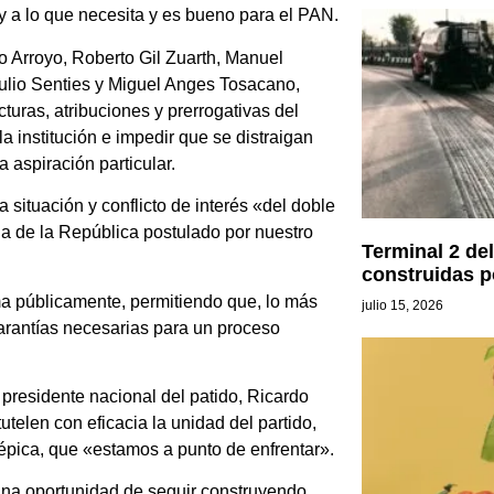
 y a lo que necesita y es bueno para el PAN.
o Arroyo, Roberto Gil Zuarth, Manuel
ulio Senties y Miguel Anges Tosacano,
turas, atribuciones y prerrogativas del
a institución e impedir que se distraigan
 aspiración particular.
situación y conflicto de interés «del doble
cia de la República postulado por nuestro
Terminal 2 de
construidas 
a públicamente, permitiendo que, lo más
julio 15, 2026
garantías necesarias para un proceso
 presidente nacional del patido, Ricardo
elen con eficacia la unidad del partido,
 épica, que «estamos a punto de enfrentar».
 una oportunidad de seguir construyendo