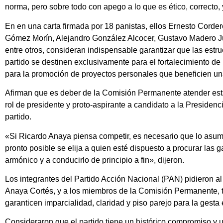
norma, pero sobre todo con apego a lo que es ético, correcto,
En en una carta firmada por 18 panistas, ellos Ernesto Corder
Gómez Morín, Alejandro González Alcocer, Gustavo Madero J
entre otros, consideran indispensable garantizar que las estruc
partido se destinen exclusivamente para el fortalecimiento de l
para la promoción de proyectos personales que beneficien una
Afirman que es deber de la Comisión Permanente atender esta 
rol de presidente y proto-aspirante a candidato a la Presiden
partido.
«Si Ricardo Anaya piensa competir, es necesario que lo asum
pronto posible se elija a quien esté dispuesto a procurar las 
armónico y a conducirlo de principio a fin», dijeron.
Los integrantes del Partido Acción Nacional (PAN) pidieron al
Anaya Cortés, y a los miembros de la Comisión Permanente, tut
garanticen imparcialidad, claridad y piso parejo para la gesta
Consideraron que el partido tiene un histórico compromiso y