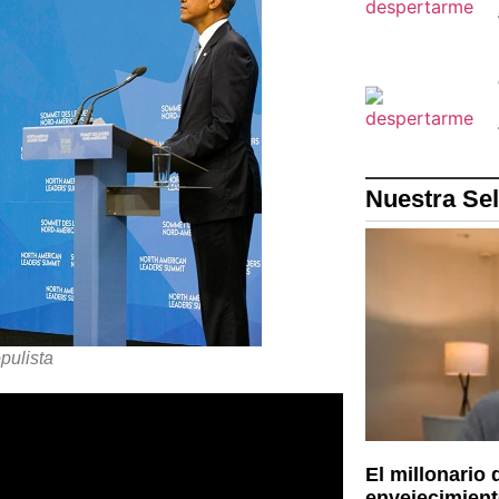
Nuestra Se
pulista
El millonario 
envejecimient