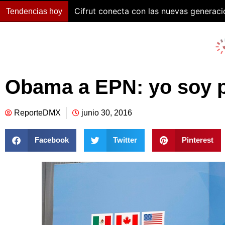
Cifrut conecta con las nuevas generac
Tendencias hoy
Obama a EPN: yo soy p
ReporteDMX
junio 30, 2016
Facebook
Twitter
Pinterest