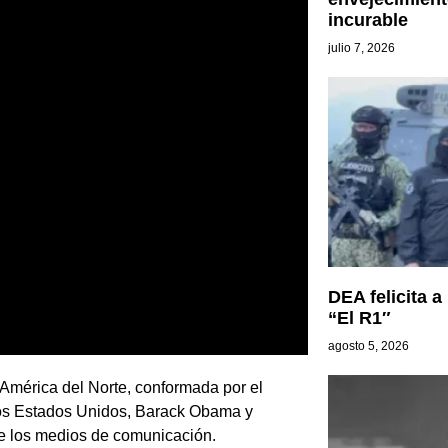
incurable
julio 7, 2026
DEA felicita a
“El R1″
agosto 5, 2026
América del Norte, conformada por el
 los Estados Unidos, Barack Obama y
de los medios de comunicación.