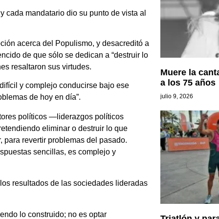
 y cada mandatario dio su punto de vista al
ción acerca del Populismo, y desacreditó a
encido de que sólo se dedican a “destruir lo
es resaltaron sus virtudes.
Muere la cant
a los 75 años
fícil y complejo conducirse bajo ese
julio 9, 2026
roblemas de hoy en día”.
ores políticos —liderazgos políticos
tendiendo eliminar o destruir lo que
, para revertir problemas del pasado.
espuestas sencillas, es complejo y
los resultados de las sociedades lideradas
ndo lo construido; no es optar
Triatlón y par