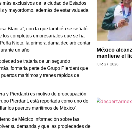
s más exclusivos de la ciudad de Estados
enis y mayordomo, además de estar valuada
sa Blanca”, con la que también se señaló
e los complejos empresariales que se ha
 Peña Nieto, la primera dama declaró contar
México alcanz
durante un año.
mantiene el l
opiedad se trataría de un segundo
julio 27, 2026
más, formaría parte de Grupo Pierdant que
e puertos marítimos y trenes rápidos de
era y Pierdant) es motivo de preocupación
rupo Pierdant, está reportada como uno de
llar los puertos marítimos de México”.
bierno de México información sobre las
solver su demanda y que las propiedades de