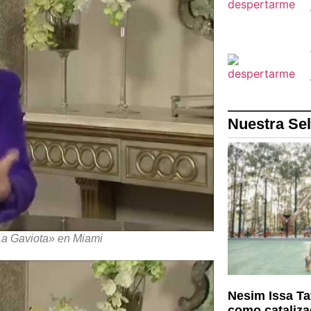
Nuestra Se
La Gaviota» en Miami
Nesim Issa Ta
como cataliza