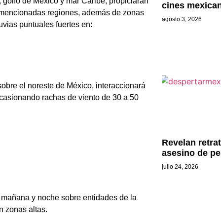
 golfo de México y mar Caribe, propiciarán
cines mexica
as mencionadas regiones, además de zonas
agosto 3, 2026
uvias puntuales fuertes en:
 sobre el noreste de México, interaccionará
ocasionando rachas de viento de 30 a 50
Revelan retra
asesino de pe
julio 24, 2026
a mañana y noche sobre entidades de la
n zonas altas.