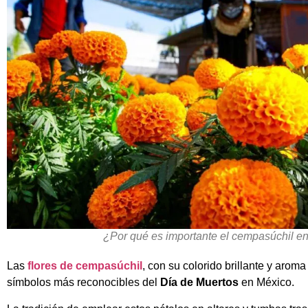
¿Por qué es importante el cempasúchil en
Las
flores de cempasúchil
, con su colorido brillante y arom
símbolos más reconocibles del
Día de Muertos
en México.