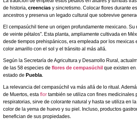
La tradición de emplear estos pétalos en altares y tumbas tra
de historia,
creencias
y sincretismo. Colocar flores durante e
ancestros y preserva un legado cultural que sobrevive genera
El cempasúchil tiene un origen profundamente mexicano. Su no
de veinte pétalos”. Esta planta, ampliamente cultivada en M
desde tiempos prehispánicos, era empleada por los mexicas en
color amarillo con el sol y el tránsito al más allá.
Según la Secretaría de Agricultura y Desarrollo Rural, actua
de las 58 especies de
flores de cempasúchil
que existen en
estado de
Puebla
.
La relevancia del cempasúchil va más allá de lo ritual. Ademá
de Muertos, esta
flor
también se utiliza con fines medicinales 
respiratorias, sirve de colorante natural y hasta se utiliza en l
color de la yema de huevo y su piel. Incluso, productos gast
benefician de sus propiedades.