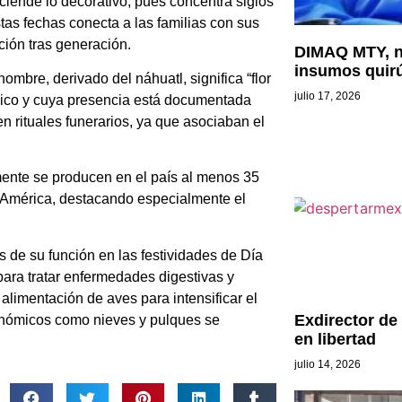
sciende lo decorativo, pues concentra siglos
stas fechas conecta a las familias con sus
ción tras generación.
DIMAQ MTY, n
insumos quir
mbre, derivado del náhuatl, significa “flor
julio 17, 2026
éxico y cuya presencia está documentada
 rituales funerarios, ya que asociaban el
lmente se producen en el país al menos 35
 América, destacando especialmente el
s de su función en las festividades de Día
para tratar enfermedades digestivas y
a alimentación de aves para intensificar el
Exdirector de
ronómicos como nieves y pulques se
en libertad
julio 14, 2026