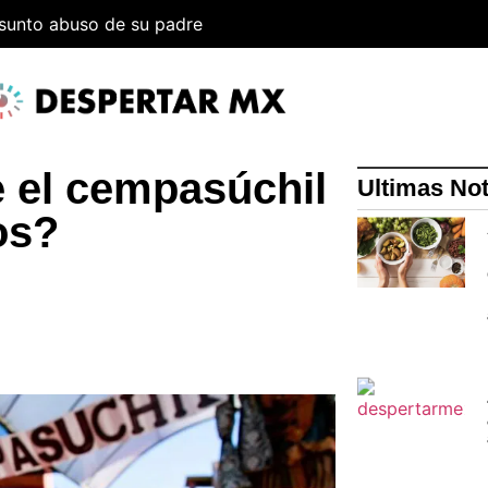
esunto abuso de su padre
e el cempasúchil
Ultimas Not
os?