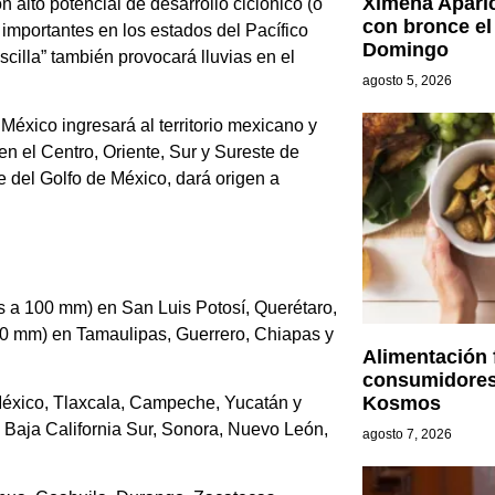
Ximena Aparic
n alto potencial de desarrollo ciclónico (o
con bronce el
 importantes en los estados del Pacífico
Domingo
scilla” también provocará lluvias en el
agosto 5, 2026
 México ingresará al territorio mexicano y
en el Centro, Oriente, Sur y Sureste de
e del Golfo de México, dará origen a
res a 100 mm) en San Luis Potosí, Querétaro,
100 mm) en Tamaulipas, Guerrero, Chiapas y
Alimentación 
consumidores
Kosmos
México, Tlaxcala, Campeche, Yucatán y
, Baja California Sur, Sonora, Nuevo León,
agosto 7, 2026