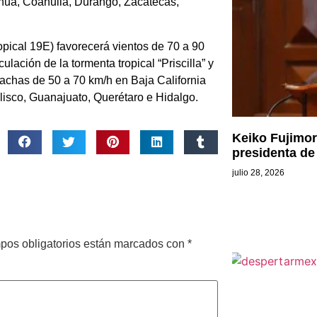
hua, Coahuila, Durango, Zacatecas,
ropical 19E) favorecerá vientos de 70 a 90
ación de la tormenta tropical “Priscilla” y
rachas de 50 a 70 km/h en Baja California
lisco, Guanajuato, Querétaro e Hidalgo.
Keiko Fujimo
presidenta de
julio 28, 2026
pos obligatorios están marcados con
*