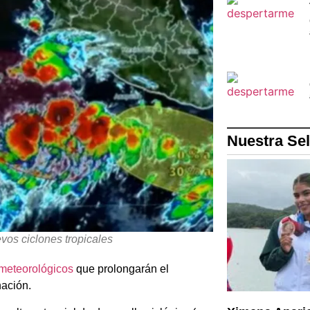
Nuestra Se
evos ciclones tropicales
meteorológicos
que prolongarán el
nación.