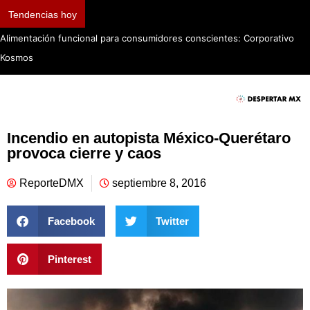
Tendencias hoy
Alimentación funcional para consumidores conscientes: Corporativo
Kosmos
Incendio en autopista México-Querétaro
provoca cierre y caos
ReporteDMX
septiembre 8, 2016
Facebook
Twitter
Pinterest