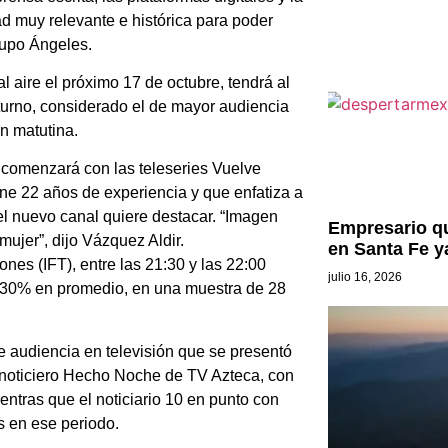
ad muy relevante e histórica para poder
rupo Ángeles.
 aire el próximo 17 de octubre, tendrá al
cturno, considerado el de mayor audiencia
n matutina.
a comenzará con las teleseries Vuelve
ene 22 años de experiencia y que enfatiza a
el nuevo canal quiere destacar. “Imagen
Empresario qu
mujer”, dijo Vázquez Aldir.
en Santa Fe y
nes (IFT), entre las 21:30 y las 22:00
julio 16, 2026
on 30% en promedio, en una muestra de 28
 audiencia en televisión que se presentó
l noticiero Hecho Noche de TV Azteca, con
entras que el noticiario 10 en punto con
s en ese periodo.