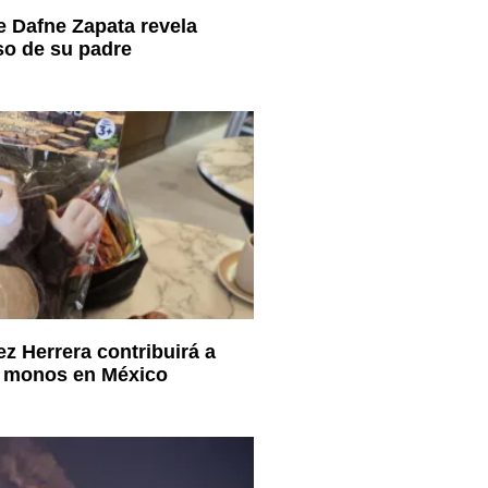
e Dafne Zapata revela
so de su padre
z Herrera contribuirá a
e monos en México