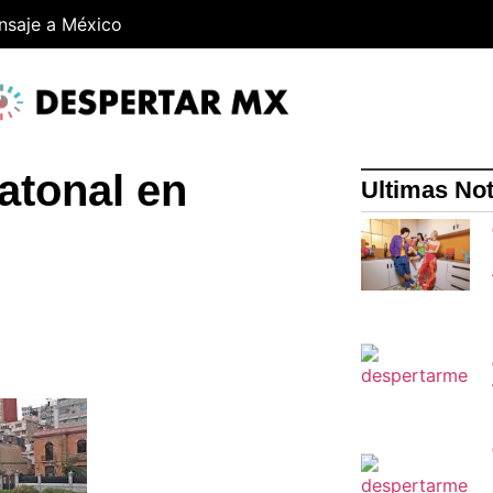
nsaje a México
atonal en
Ultimas Not