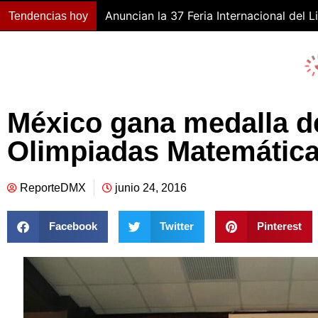
Anuncian la 37 Feria Internacional del L
Tendencias hoy
México gana medalla de
Olimpiadas Matemátic
ReporteDMX
junio 24, 2016
Facebook
Twitter
Pinterest