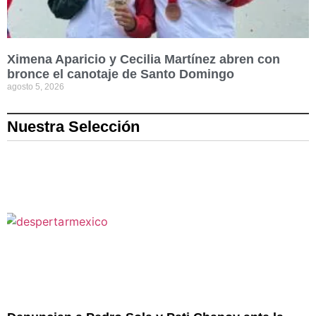
Ximena Aparicio y Cecilia Martínez abren con
bronce el canotaje de Santo Domingo
agosto 5, 2026
Nuestra Selección