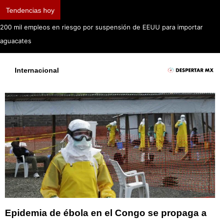
Tendencias hoy
Ma
Internacional
Epidemia de ébola en el Congo se propaga a