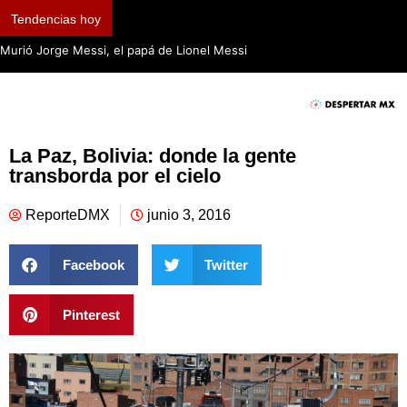
Tendencias hoy
Murió Jorge Messi, el papá de Lionel Messi
La Paz, Bolivia: donde la gente
transborda por el cielo
ReporteDMX
junio 3, 2016
Facebook
Twitter
Pinterest