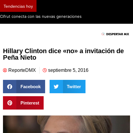
Tendencias hoy
Cifrut conecta con las nuevas generaciones
Hillary Clinton dice «no» a invitación de
Peña Nieto
ReporteDMX
septiembre 5, 2016
Facebook
Twitter
Pinterest