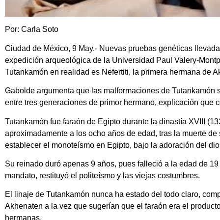
Por: Carla Soto
Ciudad de México, 9 May.- Nuevas pruebas genéticas llevadas
expedición arqueológica de la Universidad Paul Valery-Montpel
Tutankamón en realidad es Nefertiti, la primera hermana de 
Gabolde argumenta que las malformaciones de Tutankamón so
entre tres generaciones de primor hermano, explicación que co
Tutankamón fue faraón de Egipto durante la dinastía XVIII (13
aproximadamente a los ocho años de edad, tras la muerte de
establecer el monoteísmo en Egipto, bajo la adoración del dios
Su reinado duró apenas 9 años, pues falleció a la edad de 19
mandato, restituyó el politeísmo y las viejas costumbres.
El linaje de Tutankamón nunca ha estado del todo claro, comp
Akhenaten a la vez que sugerían que el faraón era el product
hermanas.