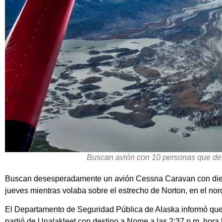
Buscan avión con 10 personas que de
Buscan desesperadamente un avión Cessna Caravan con diez
jueves mientras volaba sobre el estrecho de Norton, en el nor
El Departamento de Seguridad Pública de Alaska informó que
partió de Unalakleet con destino a Nome a las 2:37 p.m. hora 