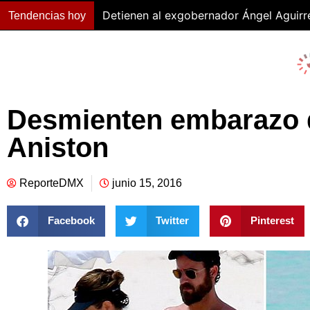
Detienen al exgobernador Ángel Aguirr
Tendencias hoy
Desmienten embarazo d
Aniston
ReporteDMX
junio 15, 2016
Facebook
Twitter
Pinterest