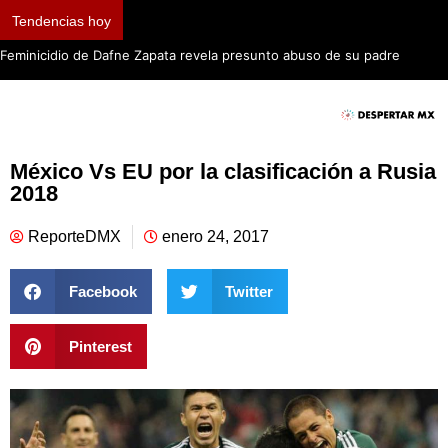
Tendencias hoy
Feminicidio de Dafne Zapata revela presunto abuso de su padre
México Vs EU por la clasificación a Rusia
2018
ReporteDMX
enero 24, 2017
Facebook
Twitter
Pinterest