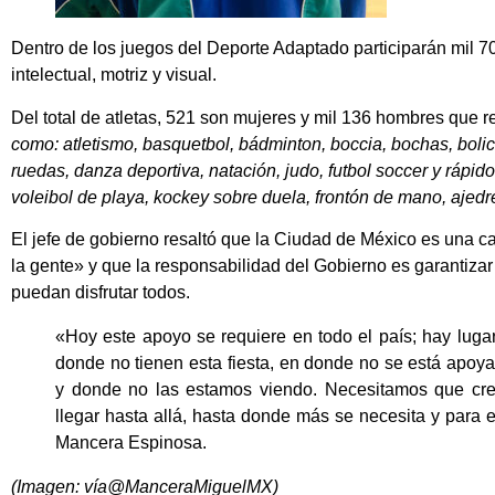
Dentro de los juegos del Deporte Adaptado participarán mil 70
intelectual, motriz y visual.
Del total de atletas, 521 son mujeres y mil 136 hombres que 
como: atletismo, basquetbol, bádminton, boccia, bochas, bolic
ruedas, danza deportiva, natación, judo, futbol soccer y rápid
voleibol de playa, kockey sobre duela, frontón de mano, ajedre
El jefe de gobierno resaltó que la Ciudad de México es una ca
la gente» y que la responsabilidad del Gobierno es garantiza
puedan disfrutar todos.
«Hoy este apoyo se requiere en todo el país; hay lug
donde no tienen esta fiesta, en donde no se está apoy
y donde no las estamos viendo. Necesitamos que cre
llegar hasta allá, hasta donde más se necesita y para 
Mancera Espinosa.
(Imagen: vía@ManceraMiguelMX)