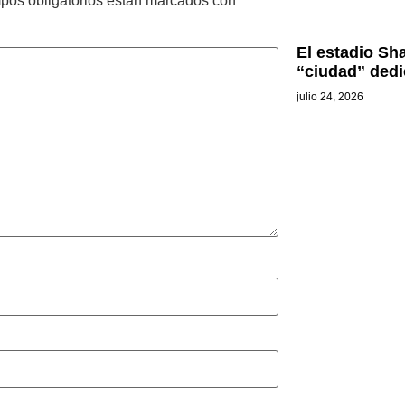
pos obligatorios están marcados con
*
El estadio Sh
“ciudad” dedic
julio 24, 2026