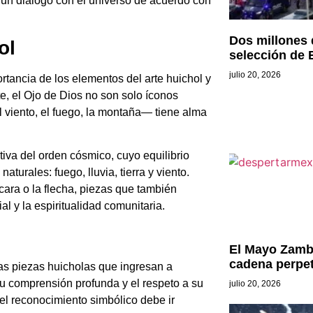
a un diálogo con el universo de acuerdo con
Dos millones 
ol
selección de
julio 20, 2026
tancia de los elementos del arte huichol y
e, el Ojo de Dios no son solo íconos
l viento, el fuego, la montaña— tiene alma
tiva del orden cósmico, cuyo equilibrio
turales: fuego, lluvia, tierra y viento.
cara o la flecha, piezas que también
al y la espiritualidad comunitaria.
El Mayo Zamb
cadena perpe
as piezas huicholas que ingresan a
 su comprensión profunda y el respeto a su
julio 20, 2026
l reconocimiento simbólico debe ir