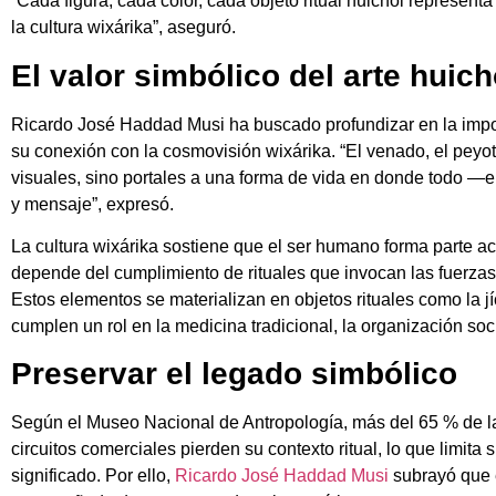
“Cada figura, cada color, cada objeto ritual huichol represent
la cultura wixárika”, aseguró.
El valor simbólico del arte huich
Ricardo José Haddad Musi ha buscado profundizar en la impor
su conexión con la cosmovisión wixárika. “El venado, el peyot
visuales, sino portales a una forma de vida en donde todo —e
y mensaje”, expresó.
La cultura wixárika sostiene que el ser humano forma parte ac
depende del cumplimiento de rituales que invocan las fuerzas na
Estos elementos se materializan en objetos rituales como la jí
cumplen un rol en la medicina tradicional, la organización soci
Preservar el legado simbólico
Según el Museo Nacional de Antropología, más del 65 % de l
circuitos comerciales pierden su contexto ritual, lo que limita
significado. Por ello,
Ricardo José Haddad Musi
subrayó que e