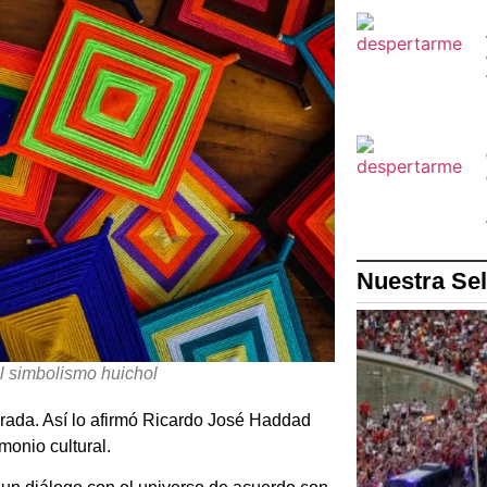
Nuestra Se
l simbolismo huichol
grada. Así lo afirmó Ricardo José Haddad
monio cultural.