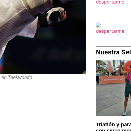
Nuestra Se
les en Taekwondo
Triatlón y par
con cinco med