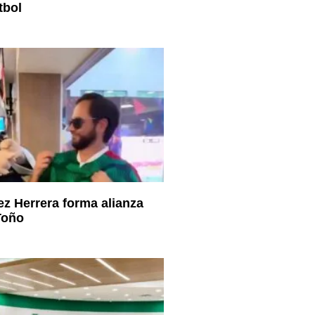
tbol
ez Herrera forma alianza
Toño