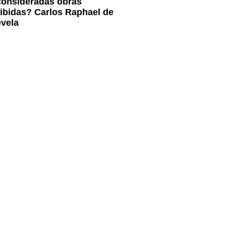
consideradas obras
ohibidas? Carlos Raphael de
evela