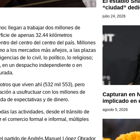
El estadio Sh
“ciudad” dedic
julio 24, 2026
oc llegan a trabajar dos millones de
icie de apenas 32.44 kilómetros
tro del centro del centro del país. Millones
smo a los mercados más añejos, a las plazas
encias de lo civil, lo político, lo religioso;
, en un despacho independiente o en
urada.
tros que viven ahí (532 mil 553), pero
ación a usufructuar con los millones de
Capturan en N
da de expectativas y de dinero.
implicado en e
agosto 5, 2026
das las actividades, desde el tránsito de
 el comercio formal e informal, múltiples
 el partido de Andrés Manuel López Obrador