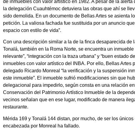
de inmuebles con valor artístico en 1982. A pesar de la alert
la delegación Cuauhtémoc detuviera las obras que ahí se lle
sido demolida. En un documento de Bellas Artes se asienta lo
petición. La valiosa fachada fue sustituida por un anuncio 
espacio con estilo de vida”.
Con una descripción similar a la de la finca desaparecida de 
Tonalá, también en la Roma Norte, se encuentra un inmueble 
relevante”, “integración con la traza urbana” y “buen estado d
inmuebles con valor artístico del INBA. Por ello, Bellas Artes
delegado Ricardo Monreal “la verificación y la suspensión inm
este inmueble”. El inmueble sufrió modificaciones sin que hub
delegacional para impedirlo, según consta en una relación ent
Conservación del Patrimonio Artístico Inmueble de la depend
vecinos señalan que en ese lugar, modificado de manera ilega
restaurante.
Mérida 169 y Tonalá 144 distan, por mucho, de ser los únic
encabezada por Monreal ha fallado.