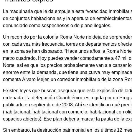
La maquinaria que le da empuje a esta “voracidad inmobiliaria”
de conjuntos habitacionales y la apertura de establecimiento
denunciado como sospechosos o de plano ilegales.
Un recorrido por la colonia Roma Norte no deja de sorprender
con cada vez más frecuencia, torres de departamentos ofrecie
en la zona se han disparado. “Hace unos años la Roma Norte n
metro cuadrado. Hoy puedes vender cómodamente a 47 mil o 5
Norte, así es que los precios probablemente van a alcanzar 
enorme entre la demanda, que tiene una curva muy empinada, y 
comenta Álvaro Mejer, un corredor inmobiliario de la zona 
Existen leyes que buscan asegurar que esta explosión de ladri
ordenada. La delegación Cuauhtémoc es regida por un Progr
publicado en septiembre de 2008. Ahí se identifican qué pre
(habitacional, habitacional con comercio, habitacional con ofi
espacios abiertos). Ese plan debería marcar la pauta de la e
Sin embargo, la destrucción patrimonial en los últimos 12 me