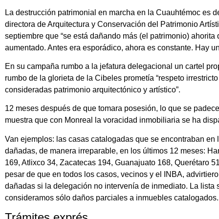
La destrucción patrimonial en marcha en la Cuauhtémoc es de
directora de Arquitectura y Conservación del Patrimonio Artíst
septiembre que “se está dañando más (el patrimonio) ahorita 
aumentado. Antes era esporádico, ahora es constante. Hay una
En su campaña rumbo a la jefatura delegacional un cartel pr
rumbo de la glorieta de la Cibeles prometía “respeto irrestrict
consideradas patrimonio arquitectónico y artístico”.
12 meses después de que tomara posesión, lo que se padece
muestra que con Monreal la voracidad inmobiliaria se ha disp
Van ejemplos: las casas catalogadas que se encontraban en la
dañadas, de manera irreparable, en los últimos 12 meses: H
169, Atlixco 34, Zacatecas 194, Guanajuato 168, Querétaro 51
pesar de que en todos los casos, vecinos y el INBA, advirtie
dañadas si la delegación no intervenía de inmediato. La lista
consideramos sólo daños parciales a inmuebles catalogados.
Trámites exprés