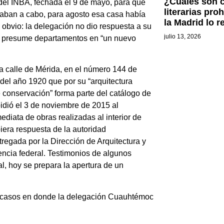
¿Cuáles son 
a del INBA, fechada el 9 de mayo, para que
literarias pr
vaban a cabo, para agosto esa casa había
la Madrid lo r
 obvio: la delegación no dio respuesta a su
julio 13, 2026
que presume departamentos en “un nuevo
la calle de Mérida, en el número 144 de
del año 1920 que por su “arquitectura
e conservación” forma parte del catálogo de
 pidió el 3 de noviembre de 2015 al
ediata de obras realizadas al interior de
iera respuesta de la autoridad
regada por la Dirección de Arquitectura y
encia federal. Testimonios de algunos
l, hoy se prepara la apertura de un
os casos en donde la delegación Cuauhtémoc