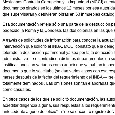
Mexicanos Contra la Corrupción y la Impunidad (MCCI) cuenta 
documentos girados en los últimos 12 meses por esa autorid
que supervisaran y detuvieran obras en 63 inmuebles catalog
Esa documentación refleja sólo una parte de la destrucción pa
padecido la Roma y la Condesa, las dos colonias en las que s
A través de solicitudes de información para conocer la actuac
intervención que solicitó el INBA, MCCI constató que la dele
tolerado la destrucción patrimonial ya sea por falta de acción
administrativo —se contradicen distintos departamentos en s
justificaciones tan variadas como aducir que ya habían insp
documento que lo solicitaba (se dan varios casos con esa respu
meses después de la fecha del requerimiento del INBA— “se
totalmente terminados”. Las omisiones son tan elaboradas qu
como casuales.
En otros casos de los que se solicitó documentación, las aut
acreditar diligencia alguna, sus respuestas a los requerimien
antecedente alguno del oficio”, a “no se encontró registro de v