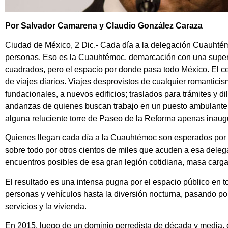
Por Salvador Camarena y Claudio González Caraza
Ciudad de México, 2 Dic.- Cada día a la delegación Cuauhtém
personas. Eso es la Cuauhtémoc, demarcación con una superf
cuadrados, pero el espacio por donde pasa todo México. El cen
de viajes diarios. Viajes desprovistos de cualquier romantici
fundacionales, a nuevos edificios; traslados para trámites y dilig
andanzas de quienes buscan trabajo en un puesto ambulante
alguna reluciente torre de Paseo de la Reforma apenas inaug
Quienes llegan cada día a la Cuauhtémoc son esperados por o
sobre todo por otros cientos de miles que acuden a esa deleg
encuentros posibles de esa gran legión cotidiana, masa carga
El resultado es una intensa pugna por el espacio público en to
personas y vehículos hasta la diversión nocturna, pasando por
servicios y la vivienda.
En 2015, luego de un dominio perredista de década y media,