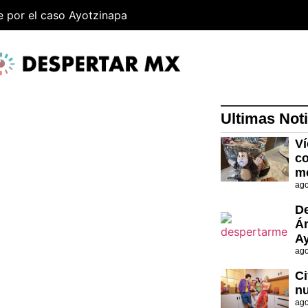
e por el caso Ayotzinapa
Ultimas Noti
Ví
co
m
ago
De
Án
Ay
ago
Ci
n
ago