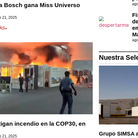
a Bosch gana Miss Universo
ago
Fi
e 21, 2025
de
em
ÁS»
Má
ago
Nuestra Sel
tigan incendio en la COP30, en
Grupo SIMSA ap
e 21, 2025