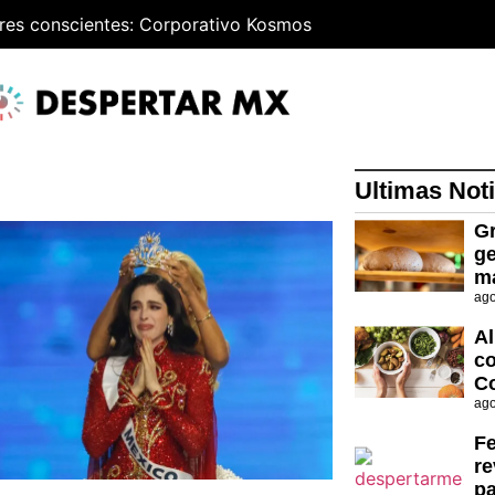
res conscientes: Corporativo Kosmos
Ultimas Noti
Gr
ge
m
ago
Al
co
C
ago
Fe
re
p