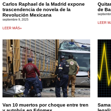
Carlos Raphael de la Madrid expone
Quita
trascendencia de novela de la
de B
Revolución Mexicana
septiembr
septiembre 9, 2025
LEER M
LEER MÁS»
Van 10 muertos por choque entre tren
Samar
y autobús en Edomex
legal