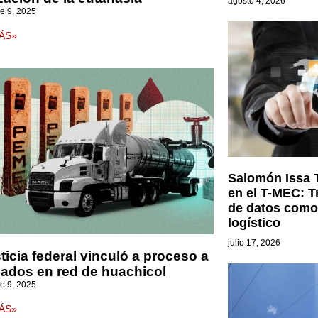
agosto 4, 2026
e 9, 2025
ÁS»
Salomón Issa Ta
en el T-MEC: T
de datos como 
logístico
julio 17, 2026
sticia federal vinculó a proceso a
cados en red de huachicol
e 9, 2025
ÁS»