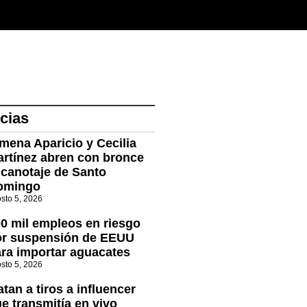
cias
mena Aparicio y Cecilia
rtínez abren con bronce
 canotaje de Santo
omingo
sto 5, 2026
0 mil empleos en riesgo
or suspensión de EEUU
ra importar aguacates
sto 5, 2026
tan a tiros a influencer
e transmitía en vivo