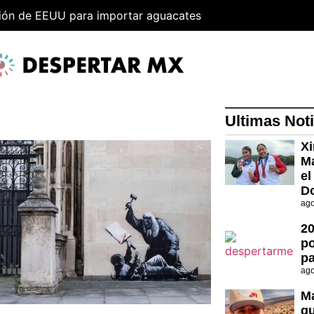
sión de EEUU para importar aguacates
Ultimas Noti
Xi
Ma
el
D
ago
20
p
pa
ago
Ma
qu