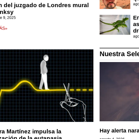
n del juzgado de Londres mural
ago
anksy
En
e 9, 2025
as
ÁS»
d
ago
Nuestra Sel
Hay alerta nar
a Martínez impulsa la
ización de la eutanasia